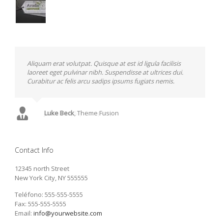
Neque porro quisquam est, qui dolorem ipsum quia
Aliquam erat volutpat. Quisque at est id ligula facilisis
dolor sit amet, consec tetur, adipisci velit, sed quia non
laoreet eget pulvinar nibh. Suspendisse at ultrices dui.
numquam eius modi tempora voluptas amets unser.
Curabitur ac felis arcu sadips ipsums fugiats nemis.
John Doe
Luke Beck
,
My Company
,
Theme Fusion
Contact Info
12345 north Street
New York City, NY 555555
Teléfono: 555-555-5555
Fax: 555-555-5555
Email:
info@yourwebsite.com