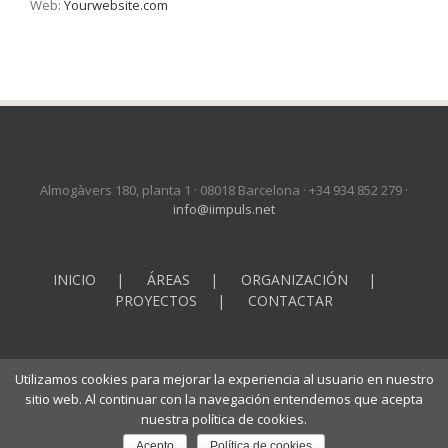
Web:
Yourwebsite.com
Almogàvers 180, planta 1 · 08018 Barcelona · +34 934 852 279 ·
info@iimpuls.net
INICIO
ÁREAS
ORGANIZACIÓN
PROYECTOS
CONTACTAR
Utilizamos cookies para mejorar la experiencia al usuario en nuestro
sitio web. Al continuar con la navegación entendemos que acepta
nuestra política de cookies.
© Copyright -
2026 | INOTLA IMPULS S.L. | Todos los derechos
reservados |
Aviso legal y política de privacidad
Acepto
Política de cookies